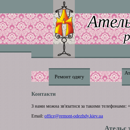
Ател
Ат
Ремонт одягу
Контакти
З нами можна зв'язатися за такими телефонами
: 
Email:
office@remont-odezhdy.kiev.ua
Ательє 