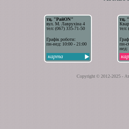
тц. "РайON"
тц. 
вул. М. Лаврухіна 4
Квар
тел: (067) 335-71-50
тел:
Графік роботи
:
Граф
пн-нед: 10:00 - 21:00
пн-сб
нед:
карта
ка
Copyright © 2012-2025 -
Ат